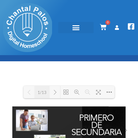
0
1/13