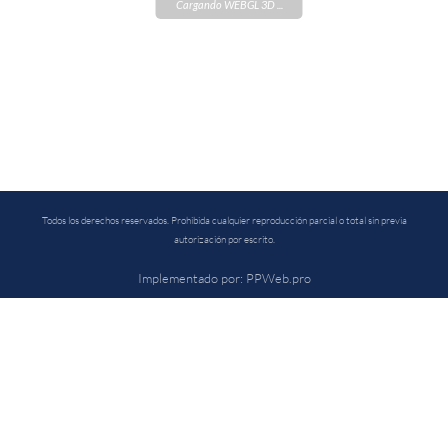
Cargando WEBGL 3D ...
Todos los derechos reservados. Prohibida cualquier reproducción parcial o total sin previa
autorización por escrito.
Implementado por: PPWeb.pro