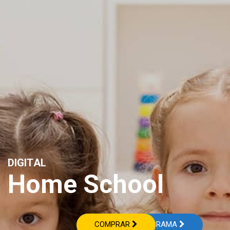
D
I
G
I
T
A
L
H
o
m
e
S
c
h
o
o
l